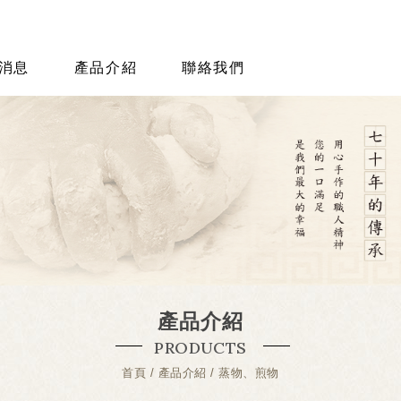
消息
產品介紹
聯絡我們
產品介紹
PRODUCTS
首頁
產品介紹
蒸物、煎物