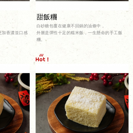
甜飯糰
白砂糖包覆在健康不回鍋的油條中，
煎蛋更加香濃並口感
外層是彈性十足的糯米飯，一生懸命的手工飯
糰。