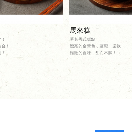
馬來糕
皮！
著名粵式糕點
融合！
漂亮的金黃色，蓬鬆、柔軟
道！
輕微的香味，甜而不膩！