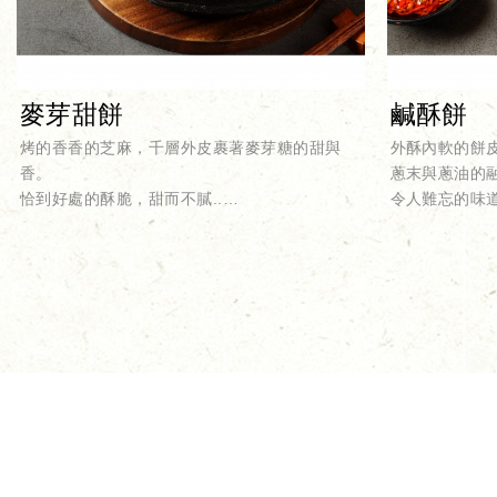
麥芽甜餅
鹹酥餅
烤的香香的芝麻，千層外皮裹著麥芽糖的甜與
外酥內軟的餅
香。
蔥末與蔥油的
恰到好處的酥脆，甜而不膩..
令人難忘的味
那層次...怎能叫人不瘋狂!!