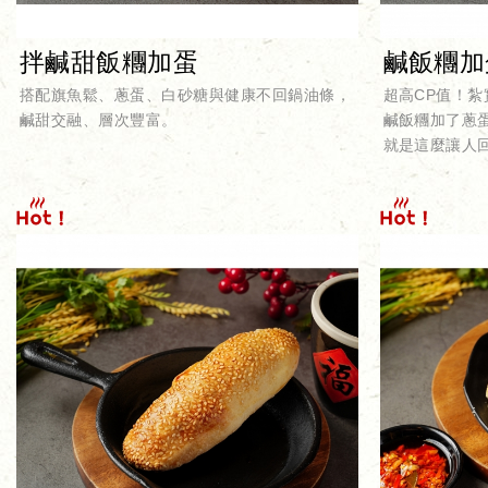
拌鹹甜飯糰加蛋
鹹飯糰加
搭配旗魚鬆、蔥蛋、白砂糖與健康不回鍋油條，
超高CP值！
鹹甜交融、層次豐富。
鹹飯糰加了蔥
就是這麼讓人