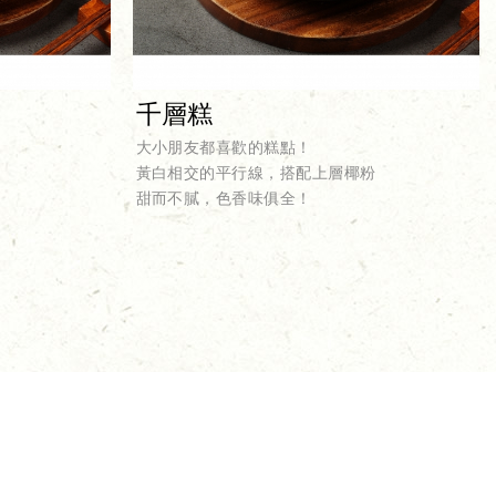
千層糕
大小朋友都喜歡的糕點！
黃白相交的平行線，搭配上層椰粉
甜而不膩，色香味俱全！