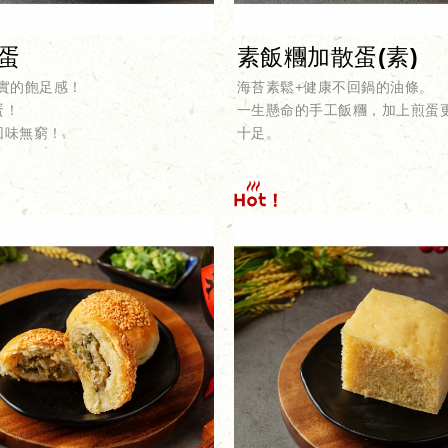
蛋
素飯糰加散蛋(素)
紮實的飽足感！
海苔素鬆+健康不回鍋的油條。
蛋！
​​​​​​​一生懸命的手工飯糰，加上
回味無窮！
十足。