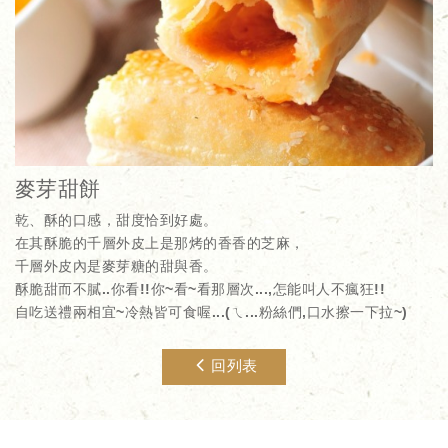
麥芽甜餅
乾、酥的口感，甜度恰到好處。
在其酥脆的千層外皮上是那烤的香香的芝麻，
千層外皮內是麥芽糖的甜與香。
酥脆甜而不膩..你看!!你~看~看那層次...,怎能叫人不瘋狂!!
自吃送禮兩相宜~冷熱皆可食喔...(ㄟ...粉絲們,口水擦一下拉~)
回列表